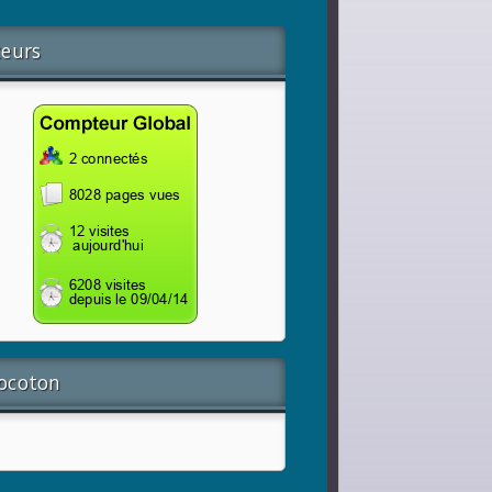
teurs
locoton