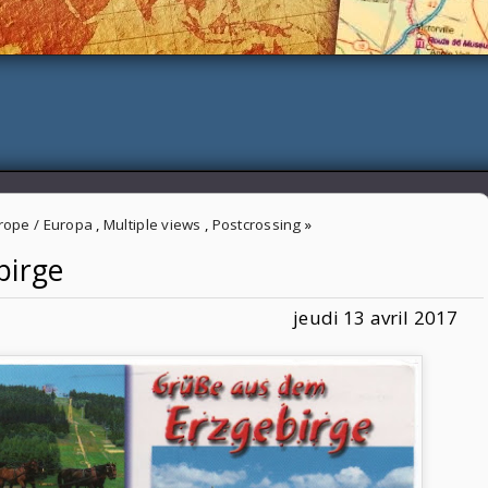
rope / Europa
,
Multiple views
,
Postcrossing
»
birge
jeudi 13 avril 2017