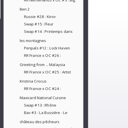
RR Netherlands x OC #3 : Big
Ben 2
Russie #28 : Kirov
Swap #15 : Fleur
Swap #14 : Printemps dans
les montagnes
Penpals #12 : Lock Haven
RR France x OC #26 :
Greeting from ... Malaysia
RR France x OC #25 : Artist
Kristina Crocus
RR France x OC #24 :
Maxicard National Cuisine
Swap #13 : Rhône
Bav #3 : La Bussière - Le
château des pêcheurs