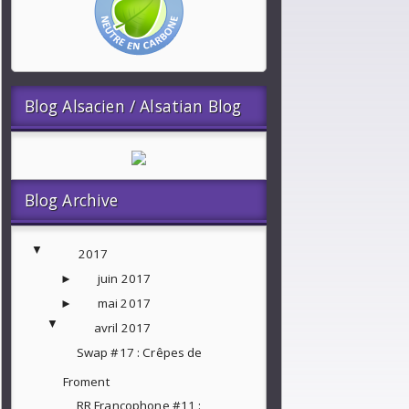
Blog Alsacien / Alsatian Blog
Blog Archive
▼
2017
juin 2017
►
mai 2017
►
▼
avril 2017
Swap #17 : Crêpes de
Froment
RR Francophone #11 :