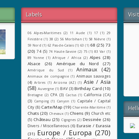
Labels
Visi
06 Alpes-Maritimes
(2)
11 Aude
(1)
17
(1)
29
Finistère
(1)
38
(2)
56 Morbihan
(1)
58 Nièvre
(1)
68
(25)
73
59 Nord
(1)
62 Pas-de-Calais
(1)
63
(1)
(20)
74
(5)
74 Haute-Savoie
(2)
75
(1)
83 Var
(1)
Alpes
(28)
89 Yonne
(1)
Afrique / Africa
(2)
Alsace
(26)
Amérique du Nord
(27)
Animaux
(42)
Amérique du Sud
(1)
Animaux sauvages
Animaux de compagnie
(1)
Asie / Asia
(4)
Arbres
(1)
Arizona (AZ)
(1)
(58)
Birthday Card
(10)
BAV
(3)
Auvergne
(1)
CPA
(3)
California (CA)
Bretagne
(2)
Cactus
(1)
(3)
Capitale / Capital
Camping
(1)
Canyon
(1)
Carte/Map
(19)
Hel
City
(8)
Charente-Maritime
(1)
Chats
(20)
Chiens
(9)
Church etc
Chevaux
(1)
Château
(25)
Dessinée
(26)
(5)
Cigognes
(2)
Eurasie / Eurasia
Divers / Miscellaneous
(6)
Europe / Europa
(270)
(31)