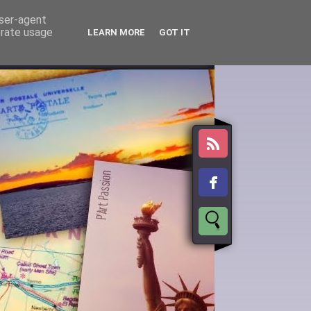
user-agent
erate usage
LEARN MORE
GOT IT
tales