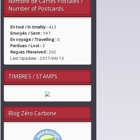
Nombre de Cartes Postales /
Number of Postcards
En tout / In totality :
423
Envoyés / Sent :
197
En voyage / Travelling :
5
Perdues / Lost :
3
Reçues /Received :
202
Last Upadate : 2017/04/13
TIMBRES / STAMPS
Blog Zéro Carbone