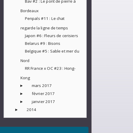
Bav #2 : Le pont de pierre à
Bordeaux
Penpals #11 : Le chat
regarde la ligne de temps
Japon #6 : Fleurs de cerisiers
Belarus #9 : Bisons
Belgique #5 : Sable et mer du
Nord
RR France x OC #23 : Hong-
Kong
mars 2017
►
février 2017
►
janvier 2017
►
2014
►