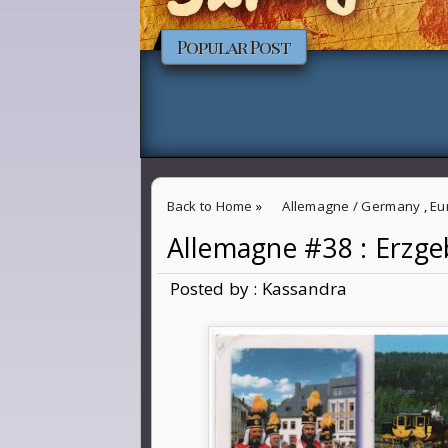
Popular Post
Back to Home
»
Allemagne / Germany
,
Eu
Allemagne #38 : Erzge
Allemagne #38 : Erzgebirge
Posted by : Kassandra