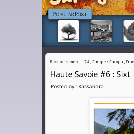
Popular Post
Back to Home
»
74
,
Europe / Europa
,
Fra
Haute-Savoie #6 : Sixt 
Haute-Savoie #6 : Sixt - Fer à Cheval
Posted by : Kassandra