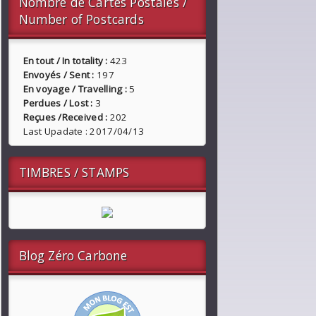
Nombre de Cartes Postales /
Number of Postcards
En tout / In totality :
423
Envoyés / Sent :
197
En voyage / Travelling :
5
Perdues / Lost :
3
Reçues /Received :
202
Last Upadate : 2017/04/13
TIMBRES / STAMPS
Blog Zéro Carbone