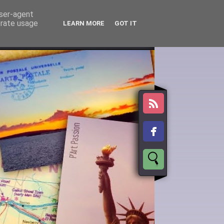
user-agent
erate usage
LEARN MORE
GOT IT
tales